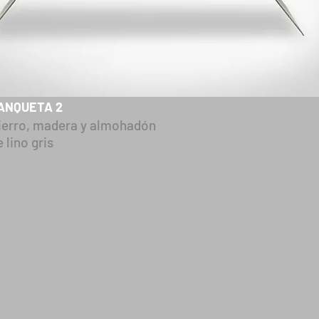
ANQUETA 2
ierro, madera y almohadón
 lino gris