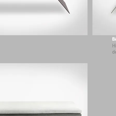
B
H
de